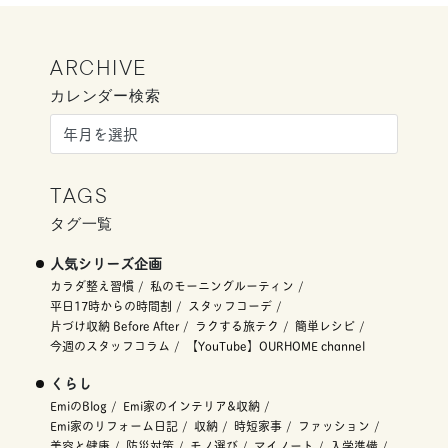
ARCHIVE
カレンダー検索
TAGS
タグ一覧
人気シリーズ企画
カラダ整え習慣
私のモーニングルーティン
平日17時からの時間割
スタッフコーデ
片づけ収納 Before After
ラクする旅テク
簡単レシピ
今週のスタッフコラム
【YouTube】OURHOME channel
くらし
EmiのBlog
Emi家のインテリア&収納
Emi家のリフォーム日記
収納
時短家事
ファッション
美容と健康
防災対策
モノ選び
マイノート
入学準備