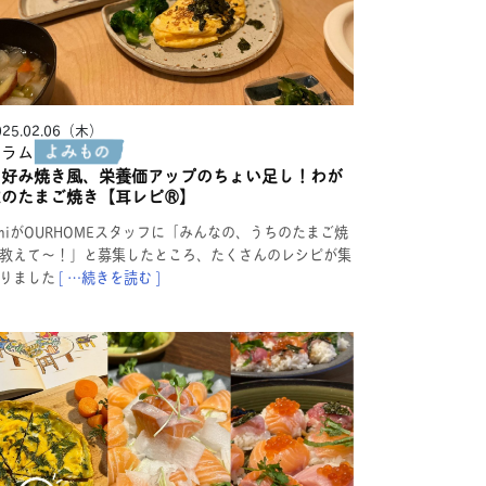
025.02.06（木）
コラム
お好み焼き風、栄養価アップのちょい足し！わが
のたまご焼き【耳レピ®︎】
miがOURHOMEスタッフに「みんなの、うちのたまご焼
教えて〜！」と募集したところ、たくさんのレシピが集
りました
[ …続きを読む ]