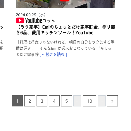
2024.09.25（水）
コラム
ッ
【ラク家事】Emiのちょっとだけ家事貯金。作り置
き6品、愛用キッチンツール！YouTube
を
「料理は得意じゃないけれど、明日の自分をラクにする準
用
備は好き！」 そんなEmiが週末おこなっている “ちょっ
とだけ家事貯
[ …続きを読む ]
1
2
3
4
5
10
»
...
...