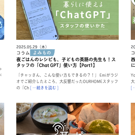
2025.05.29（木）
2
コラム
。
夜ごはんのレシピも、子どもの英語の先生も！ス
西
タッフの「Chat GPT」使い方【Part1】
中
「チャッさん、こんな使い方もできるの？！」 Emiがラジ
Y
が
オでご紹介したところ、大反響だったOURHOMEスタッフ
大
の「Ch
[ …続きを読む ]
[