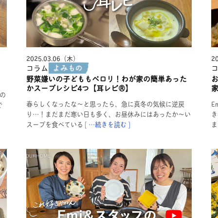
2025.03.06（木）
2
コラム
野菜嫌いの子どももペロリ！わが家の簡単あった
かスープレシピ4つ【耳レピ®︎】
家
家の
春らしくなったな〜と思ったら、急に真冬の気候に逆戻
E
で
り…！まだまだ寒い日も多く、お昼休みにはあったか〜い
き
スープを食べている
[ …続きを読む ]
ま