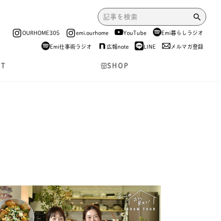
OURHOME305
emi.ourhome
YouTube
Emi暮らしラジオ
Emi仕事術ラジオ
広報note
LINE
メルマガ登録
NT
SHOP