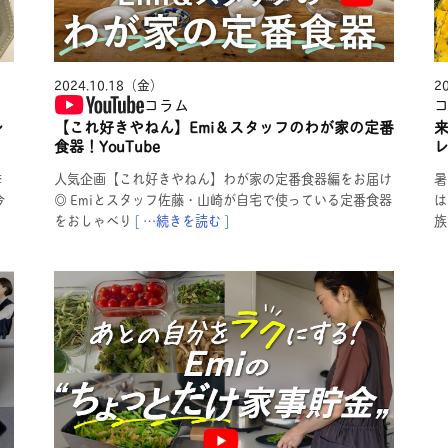
2024.10.18（金）
2
コラム
レ
【これ好きやねん】Emi＆スタッフのわが家の定番
食器！YouTube
レ
季
人気企画【これ好きやねん】わが家の定番食器編をお届け
暑
今
◎ Emiとスタッフ佐藤・山崎が自宅で使っている定番食器
は
をおしゃべり
[ …続きを読む ]
族