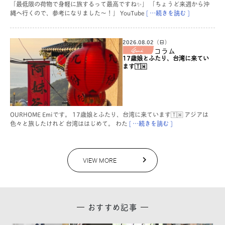
「最低限の荷物で身軽に旅するって最高ですね✨」 「ちょうど来週から沖
縄へ行くので、参考になりました〜！」 YouTube
[ …続きを読む ]
2026.08.02（日）
コラム
17歳娘とふたり、台湾に来てい
ます🇹🇼
OURHOME Emiです。 17歳娘とふたり、台湾に来ています🇹🇼 アジアは
色々と旅したけれど 台湾ははじめて。 わた
[ …続きを読む ]
VIEW MORE
おすすめ記事