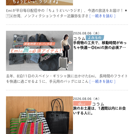
Emiが平日毎日配信中の「ちょうどいいラジオ」、今週の放送をお届け！ ⚫︎
🇹🇼台湾、ノンフィクションライター近藤弥生子さ
[ …続きを読む ]
2026.08.06（木）
コラム
手荷物の工夫で、移動時間がめっ
ちゃ快適〜◎Emiの旅の必須アイ
テム！
去年、8泊11日のスペイン・ギリシャ旅に出かけたEmi。 長時間のフライト
を快適に過ごせるように、手元用のバッグにはこん
[ …続きを読む ]
2026.08.06（木）
コラム
旅のお土産は、1週間以内にお会
いする人に。