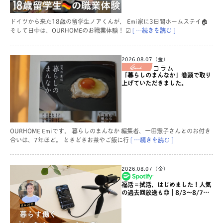
ドイツから来た18歳の留学生ノアくんが、 Emi家に3日間ホームステイ🏠
そして日中は、OURHOMEのお職業体験！ ☑
[ …続きを読む ]
2026.08.07（金）
コラム
「暮らしのまんなか」巻頭で取り
上げていただきました。
OURHOME Emiです。 暮らしのまんなか 編集者、一田憲子さんとのお付き
合いは、7年ほど。 ときどきお茶やご飯に行
[ …続きを読む ]
2026.08.07（金）
福活＝拭活、はじめました！人気
の過去回放送も◎｜8/3〜8/7の
放送は？