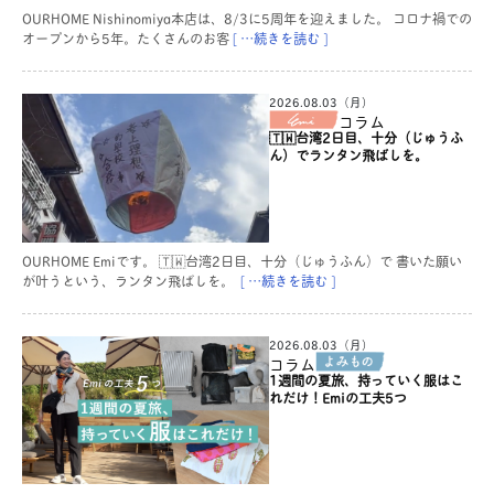
OURHOME Nishinomiya本店は、8/3に5周年を迎えました。 コロナ禍での
オープンから5年。たくさんのお客
[ …続きを読む ]
2026.08.03（月）
コラム
🇹🇼台湾2日目、十分（じゅうふ
ん）でランタン飛ばしを。
OURHOME Emiです。 🇹🇼台湾2日目、十分（じゅうふん）で 書いた願い
が叶うという、ランタン飛ばしを。
[ …続きを読む ]
2026.08.03（月）
コラム
1週間の夏旅、持っていく服はこ
れだけ！Emiの工夫5つ