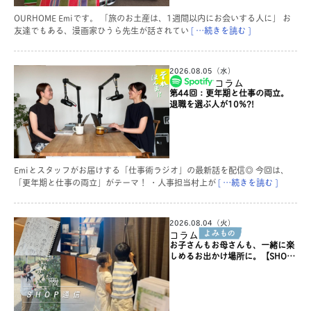
OURHOME Emiです。 「旅のお土産は、1週間以内にお会いする人に」 お
友達でもある、漫画家ひうら先生が話されてい
[ …続きを読む ]
2026.08.05（水）
コラム
第44回：更年期と仕事の両立。
退職を選ぶ人が10%?!
Emiとスタッフがお届けする「仕事術ラジオ」の最新話を配信◎ 今回は、
「更年期と仕事の両立」がテーマ！ ・人事担当村上が
[ …続きを読む ]
2026.08.04（火）
コラム
お子さんもお母さんも、一緒に楽
しめるお出かけ場所に。【SHOP
通信】