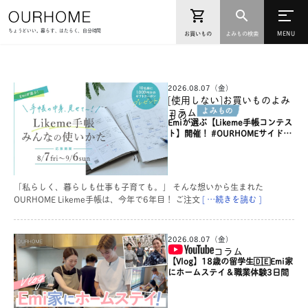
ちょうどいい。暮らす、はたらく、自分時間
お買いもの
よみもの検索
2026.08.07（金）
[使用しない]お買いものよみ
コラム
もの
Emiが選ぶ【Likeme手帳コンテス
ト】開催！ #OURHOMEサイドス
トーリー
「私らしく、暮らしも仕事も子育ても。」 そんな想いから生まれた
OURHOME Likeme手帳は、今年で6年目！ ご注文
[ …続きを読む ]
2026.08.07（金）
コラム
【Vlog】18歳の留学生🇩🇪Emi家
にホームステイ＆職業体験3日間