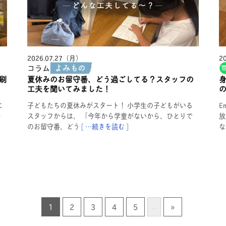
2026.07.27（月）
2
コラム
刷
夏休みのお留守番、どう過ごしてる？スタッフの
工夫を聞いてみました！
の
に
子どもたちの夏休みがスタート！ 小学生の子どもがいる
E
ー
スタッフからは、 「今年から学童がないから、ひとりで
放
のお留守番、どう
[ …続きを読む ]
な
1
2
3
4
5
»
...