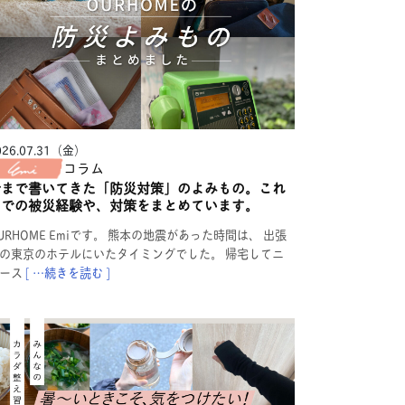
026.07.31（金）
コラム
今まで書いてきた「防災対策」のよみもの。これ
までの被災経験や、対策をまとめています。
URHOME Emiです。 熊本の地震があった時間は、 出張
の東京のホテルにいたタイミングでした。 帰宅してニ
ース
[ …続きを読む ]