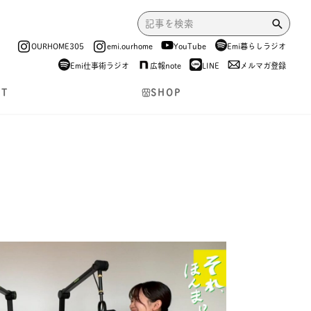
OURHOME305
emi.ourhome
YouTube
Emi暮らしラジオ
Emi仕事術ラジオ
広報note
LINE
メルマガ登録
NT
SHOP