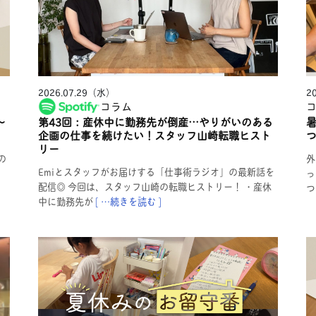
2026.07.29（水）
2
コラム
〜
第43回：産休中に勤務先が倒産…やりがいのある
企画の仕事を続けたい！スタッフ山崎転職ヒスト
リー
の
外
Emiとスタッフがお届けする「仕事術ラジオ」の最新話を
っ
配信◎ 今回は、スタッフ山崎の転職ヒストリー！ ・産休
つ
中に勤務先が
[ …続きを読む ]