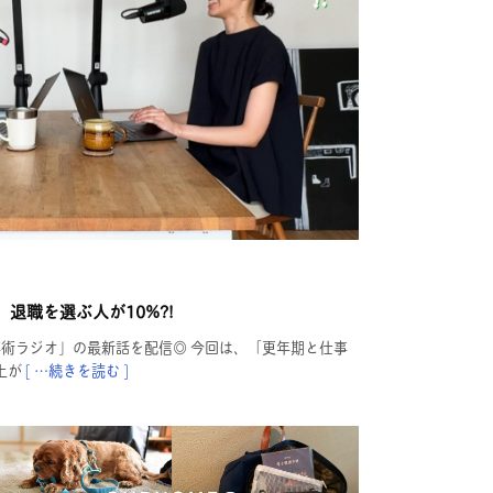
退職を選ぶ人が10%?!
事術ラジオ」の最新話を配信◎ 今回は、「更年期と仕事
上が
[ …続きを読む ]