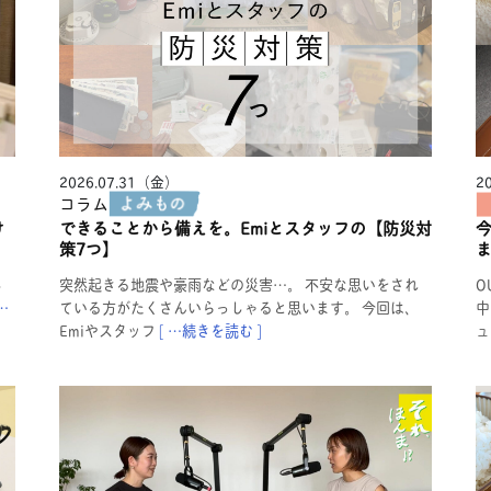
2026.07.31（金）
2
コラム
け
できることから備えを。Emiとスタッフの【防災対
策7つ】
し
突然起きる地震や豪雨などの災害…。 不安な思いをされ
O
…
ている方がたくさんいらっしゃると思います。 今回は、
中
Emiやスタッフ
[ …続きを読む ]
ュ