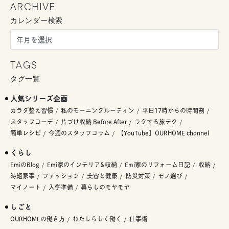
ARCHIVE
カレンダー検索
TAGS
タグ一覧
人気シリーズ企画
カラダ整え習慣
私のモーニングルーティン
平日17時からの時間割
スタッフコーデ
片づけ収納 Before After
ラクする旅テク
簡単レシピ
今週のスタッフコラム
【YouTube】OURHOME channel
くらし
EmiのBlog
Emi家のインテリア&収納
Emi家のリフォーム日記
収納
時短家事
ファッション
美容と健康
防災対策
モノ選び
マイノート
入学準備
暮らしのモヤモヤ
しごと
OURHOMEの働き方
わたしらしく働く
仕事術