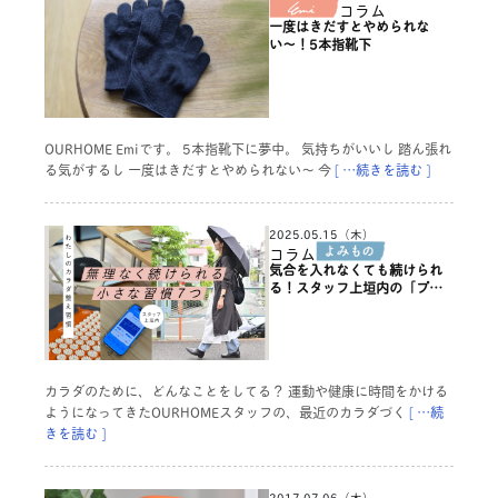
コラム
一度はきだすとやめられな
い〜！5本指靴下
OURHOME Emiです。 5本指靴下に夢中。 気持ちがいいし 踏ん張れ
る気がするし 一度はきだすとやめられない〜 今
[ …続きを読む ]
2025.05.15（木）
コラム
気合を入れなくても続けられ
る！スタッフ上垣内の「プチ
カラダ整え習慣7つ」
カラダのために、どんなことをしてる？ 運動や健康に時間をかける
ようになってきたOURHOMEスタッフの、最近のカラダづく
[ …続
きを読む ]
2017.07.06（木）