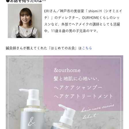
●お話を伺ったのは…
ERIさん／神戸市の美容室
「 shiomi H
（シオミエイ
チ）」のディレクター。OURHOMEくらしのレッ
スンなど、外部でヘアメイクの講師としても活躍
中。11歳８歳の男の子兄弟のママ。
鍼灸師さんが教えてくれた「はじめてのお灸」は
こちら