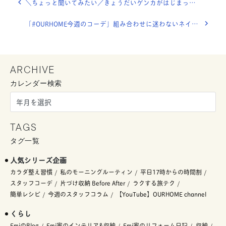
＼ちょっと聞いてみたい／きょうだいゲンカがはじまったら、どうしてる？
「#OURHOME今週のコーデ」組み合わせに迷わないネイビー×ホワイト◎
ARCHIVE
カレンダー検索
TAGS
タグ一覧
人気シリーズ企画
カラダ整え習慣
私のモーニングルーティン
平日17時からの時間割
スタッフコーデ
片づけ収納 Before After
ラクする旅テク
簡単レシピ
今週のスタッフコラム
【YouTube】OURHOME channel
くらし
EmiのBlog
Emi家のインテリア&収納
Emi家のリフォーム日記
収納